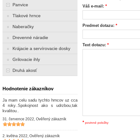
Panvice
Váš e-mail:
*
Tlakové hrnce
Predmet dotazu:
*
Naberačky
Drevenné náradie
Text dotazu:
*
Krájacie a servírovacie dosky
Grilovacie ihly
Druhá akosť
Hodnotenie zákazníkov
Ja mam celu sadu tychto hrncov uz cca
4 roky..Spokojnost ako s udrzbou,tak
kvalitou..
31. července 2022, Ověřený zákazník
*
povinné položky
2. května 2022, Ověřený zákazník