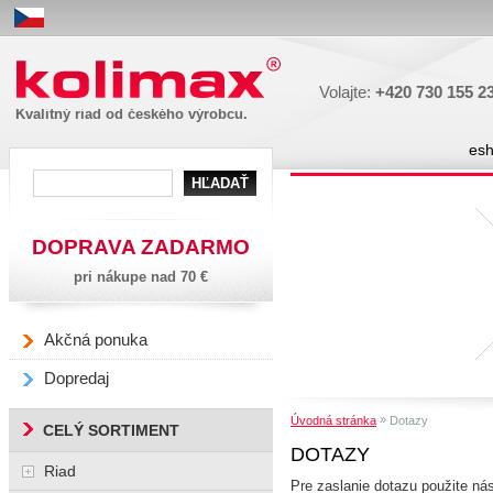
Kolimax
Volajte:
+420 730 155 2
Kvalitný riad od českého výrobcu.
es
DOPRAVA ZADARMO
pri nákupe nad 70 €
Akčná ponuka
Dopredaj
»
Úvodná stránka
Dotazy
CELÝ SORTIMENT
DOTAZY
Riad
Pre zaslanie dotazu použite nás