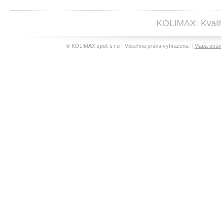
KOLIMAX: Kvalit
© KOLIMAX spol. s r.o - Všechna práva vyhrazena. |
Mapa strá