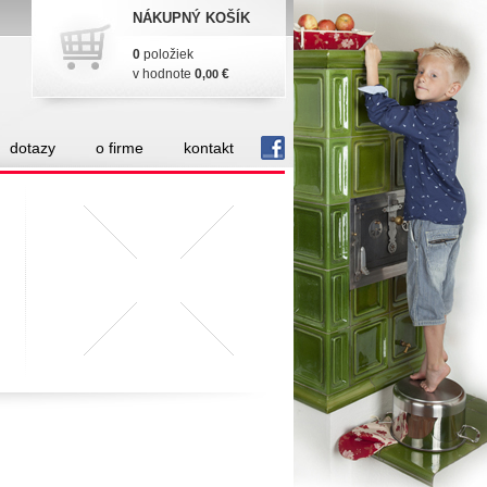
NÁKUPNÝ KOŠÍK
0
položiek
v hodnote
0
€
,00
dotazy
o firme
kontakt
fb