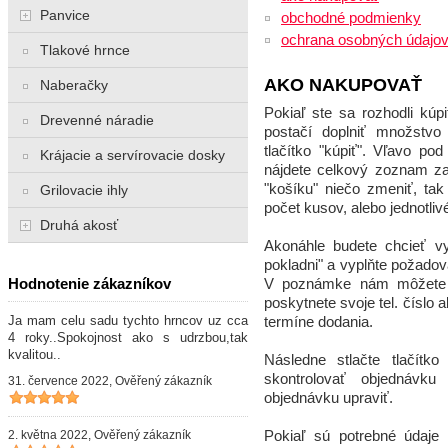
Panvice
obchodné podmienky
ochrana osobných údajo
Tlakové hrnce
AKO NAKUPOVAŤ
Naberačky
Pokiaľ ste sa rozhodli kú
Drevenné náradie
postačí doplniť množstvo 
tlačítko "kúpiť". Vľavo p
Krájacie a servírovacie dosky
nájdete celkový zoznam za
"košíku" niečo zmeniť, ta
Grilovacie ihly
počet kusov, alebo jednotli
Druhá akosť
Akonáhle budete chcieť vyb
pokladni" a vyplňte požado
Hodnotenie zákazníkov
V poznámke nám môžete 
poskytnete svoje tel. číslo
Ja mam celu sadu tychto hrncov uz cca
termíne dodania.
4 roky..Spokojnost ako s udrzbou,tak
kvalitou..
Následne stlačte tlačítk
skontrolovať objednávku
31. července 2022, Ověřený zákazník
objednávku upraviť.
2. května 2022, Ověřený zákazník
Pokiaľ sú potrebné údaje 