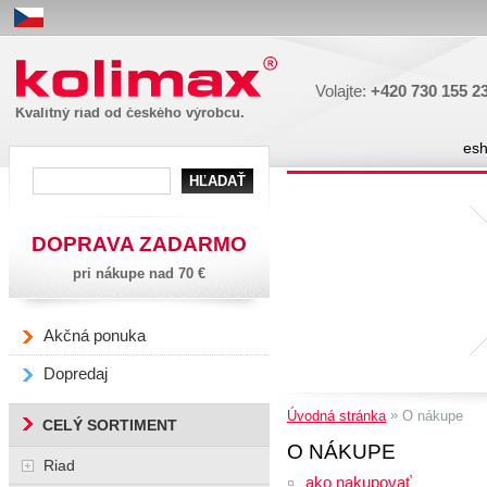
Kolimax
Volajte:
+420 730 155 2
Kvalitný riad od českého výrobcu.
es
DOPRAVA ZADARMO
pri nákupe nad 70 €
Akčná ponuka
Dopredaj
»
Úvodná stránka
O nákupe
CELÝ SORTIMENT
O NÁKUPE
Riad
ako nakupovať