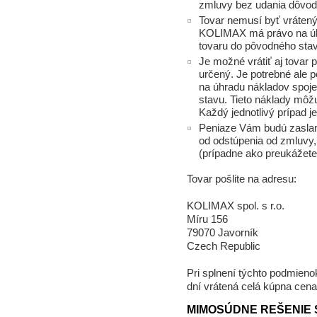
zmluvy bez udania dôvod
Tovar nemusí byť vrátený
KOLIMAX má právo na úh
tovaru do pôvodného sta
Je možné vrátiť aj tovar
určený. Je potrebné ale 
na úhradu nákladov spoj
stavu. Tieto náklady môžu
Každý jednotlivý prípad j
Peniaze Vám budú zaslan
od odstúpenia od zmluvy,
(prípadne ako preukážete
Tovar pošlite na adresu:
KOLIMAX spol. s r.o.
Míru 156
79070 Javorník
Czech Republic
Pri splnení týchto podmien
dní vrátená celá kúpna cena
MIMOSÚDNE REŠENIE