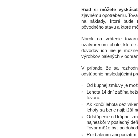
Riad si môžete vyskúša
zjavnému opotrebeniu. Tovar
na náklady, ktoré bud
pôvodného stavu a ktoré m
Nárok na vrátenie tovar
uzatvorenom obale, ktoré sp
dôvodov ich nie je možné 
výrobkov balených v ochranne
V prípade, že sa rozhodne
odstúpenie nasledujúcimi pr
Od kúpnej zmluvy je možn
Lehota 14 dní začína bež
tovaru.
Ak končí lehota cez víke
lehoty sa berie najbližší 
Odstúpenie od kúpnej zm
najneskôr v posledný deň 
Tovar môže byť po dohode
Rozbalením ani použitím 