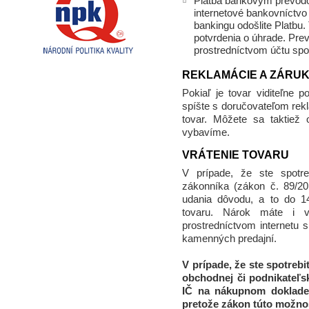
Platba bankovým prevodo
internetové bankovníctvo
bankingu odošlite Platbu.
potvrdenia o úhrade. Pr
prostredníctvom účtu sp
REKLAMÁCIE A ZÁRU
Pokiaľ je tovar viditeľne 
spíšte s doručovateľom re
tovar. Môžete sa taktiež
vybavíme.
VRÁTENIE TOVARU
V prípade, že ste spotr
zákonníka (zákon č. 89/20
udania dôvodu, a to do 1
tovaru. Nárok máte i v
prostredníctvom internetu
kamenných predajní.
V prípade, že ste spotrebi
obchodnej či podnikateľs
IČ na nákupnom doklade)
pretože zákon túto možno