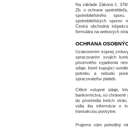
Na základe Zákona č. 378/
Zb. o ochrane spotrebiteľ
spotrebiteľského spor
spotrebiteľských sporov 
Česká obchodná inšpekci
formulára na webových str
OCHRANA OSOBNÝC
Uzatvorením kúpnej zmluvy
spracovaním svojich kon
písomného vyjadrenia nes
údaje, ktoré kupujúci uvedi
potrebu a nebudú posk
spracovateľov platieb.
Citlivé vstupné údaje, k
bankovníctva, sú chránené 
do prostredia tretích strán
vidia iba informácie o t
transakciou poskytne.
Prajeme vám pohodlný ná