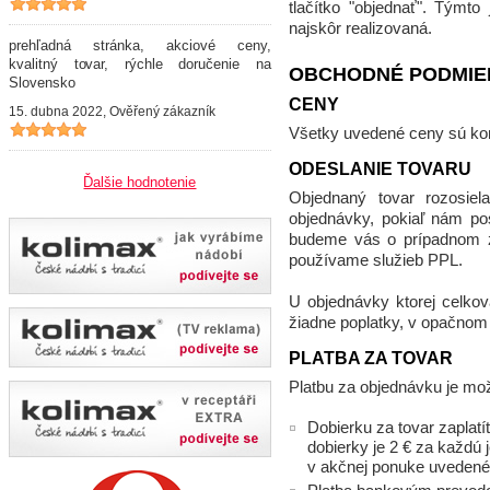
tlačítko "objednať". Týmt
najskôr realizovaná.
prehľadná stránka, akciové ceny,
kvalitný tovar, rýchle doručenie na
OBCHODNÉ PODMIE
Slovensko
CENY
15. dubna 2022, Ověřený zákazník
Všetky uvedené ceny sú ko
ODESLANIE TOVARU
Ďalšie hodnotenie
Objednaný tovar rozosie
objednávky, pokiaľ nám pos
budeme vás o prípadnom zd
používame služieb PPL.
U objednávky ktorej celko
žiadne poplatky, v opačnom 
PLATBA ZA TOVAR
Platbu za objednávku je mo
Dobierku za tovar zaplatí
dobierky je 2 € za každú j
v akčnej ponuke uvedené