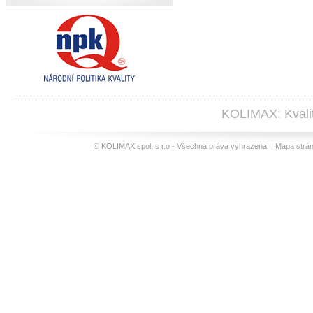
KOLIMAX: Kvalit
© KOLIMAX spol. s r.o - Všechna práva vyhrazena. |
Mapa strá