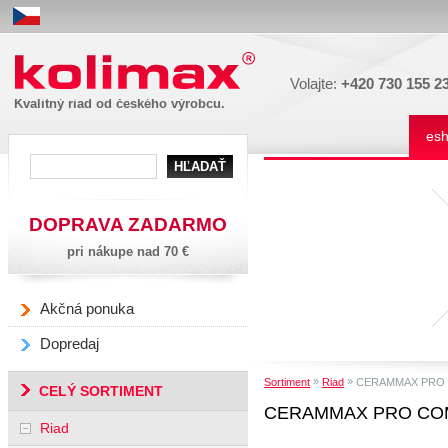
Kolimax
Volajte:
+420 730 155 2
Kvalitný riad od českého výrobcu.
es
DOPRAVA ZADARMO
pri nákupe nad 70 €
Akčná ponuka
Dopredaj
»
»
Sortiment
Riad
CERAMMAX PRO
CELÝ SORTIMENT
CERAMMAX PRO CO
Riad