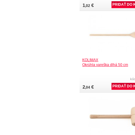
1
€
,02
KOLIMAX
Okrúhla vareška dlhá 50 cm
kó
2
€
,04