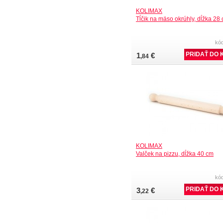
KOLIMAX
Tĺčik na mäso okrúhly, dĺžka 28
kó
1
€
,84
KOLIMAX
Valček na pizzu, dĺžka 40 cm
kó
3
€
,22