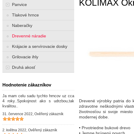
KOLIMAX Okrú
Panvice
Tlakové hrnce
Naberačky
Drevenné náradie
Krájacie a servírovacie dosky
Grilovacie ihly
Druhá akosť
Hodnotenie zákazníkov
Ja mam celu sadu tychto hrncov uz cca
Drevené výrobky patria do 
4 roky..Spokojnost ako s udrzbou,tak
kvalitou..
zdravotne neškodnými vlast
životnosťou si svoje miesto
31. července 2022, Ověřený zákazník
modernej dobe.
• Prvotriedne bukové drevo
2. května 2022, Ověřený zákazník
• Jemne brúsený povrch