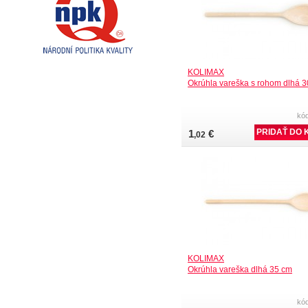
KOLIMAX
Okrúhla vareška s rohom dlhá 
kó
1
€
,02
KOLIMAX
Okrúhla vareška dlhá 35 cm
kó