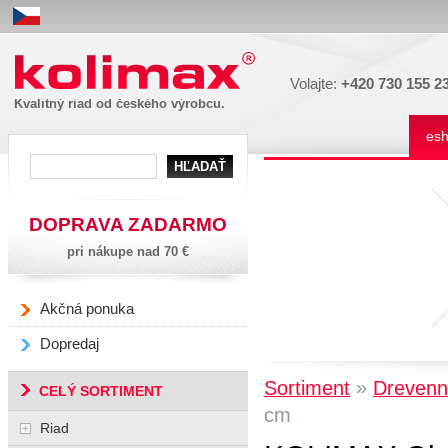
Kolimax
Volajte:
+420 730 155 2
Kvalitný riad od českého výrobcu.
es
DOPRAVA ZADARMO
pri nákupe nad 70 €
Akčná ponuka
Dopredaj
»
Sortiment
Drevenn
CELÝ SORTIMENT
cm
Riad