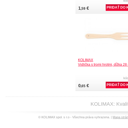
kó
1
€
,59
KOLIMAX
Vidlička s tromi hrotmi, dĺžka 28
kó
0
€
,65
KOLIMAX: Kvalit
© KOLIMAX spol. s r.o - Všechna práva vyhrazena. |
Mapa strá