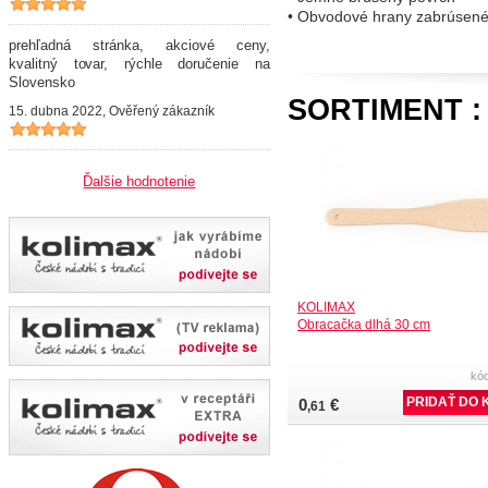
• Obvodové hrany zabrúsené
prehľadná stránka, akciové ceny,
kvalitný tovar, rýchle doručenie na
Slovensko
SORTIMENT 
15. dubna 2022, Ověřený zákazník
Ďalšie hodnotenie
KOLIMAX
Obracačka dlhá 30 cm
kó
0
€
,61