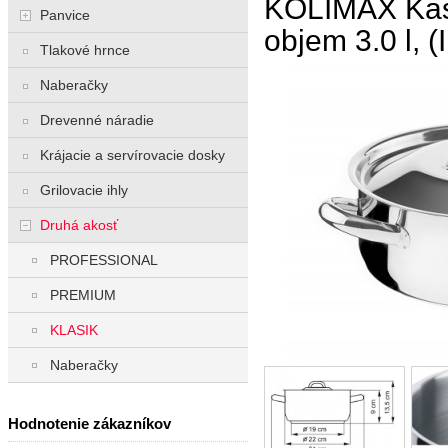
KOLIMAX Kast
Panvice
objem 3.0 l, (I
Tlakové hrnce
Naberačky
Drevenné náradie
Krájacie a servírovacie dosky
Grilovacie ihly
Druhá akosť
PROFESSIONAL
PREMIUM
KLASIK
Naberačky
Hodnotenie zákazníkov