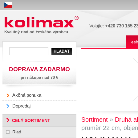
Kolimax
Volajte:
+420 730 155 2
Kvalitný riad od českého výrobcu.
es
DOPRAVA ZADARMO
pri nákupe nad 70 €
Akčná ponuka
Dopredaj
»
Sortiment
Druhá a
CELÝ SORTIMENT
průměr 22 cm, objem 3
Riad