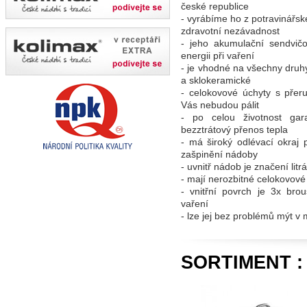
české republice
- vyrábíme ho z potravinářsk
zdravotní nezávadnost
- jeho akumulační sendvi
energii při vaření
- je vhodné na všechny druhy
a sklokeramické
- celokovové úchyty s pře
Vás nebudou pálit
- po celou životnost gar
bezztrátový přenos tepla
- má široký odlévací okraj
zašpinění nádoby
- uvnitř nádob je značení li
- mají nerozbitné celokovové
- vnitřní povrch je 3x bro
vaření
- lze jej bez problémů mýt v
SORTIMENT :