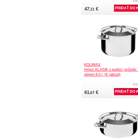
kó
47
€
,31
KOLIMAX
Hrnec KLASIK s poklicí, průměr
objem 8.0 l, (II. jakost)
kó
61
€
,67