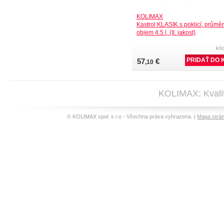
KOLIMAX
Kastrol KLASIK s poklicí, průmě
objem 4.5 l, (II. jakost)
kó
57
€
,10
KOLIMAX: Kvalit
© KOLIMAX spol. s r.o - Všechna práva vyhrazena. |
Mapa strá