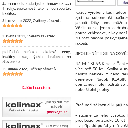
Ja mam celu sadu tychto hrncov uz cca
4 roky..Spokojnost ako s udrzbou,tak
Každý vyrobený kus nádobí 
kvalitou..
zjistíme sebemenší poško
31. července 2022, Ověřený zákazník
jakosti. Díky tomu můžete
Většinou se jedná o drobn
pouze vzhledové, nikdy nen
2. května 2022, Ověřený zákazník
Na toto nádobí poskytujeme 
jakosti.
prehľadná stránka, akciové ceny,
SPOLEHNĚTE SE NA OSVĚ
kvalitný tovar, rýchle doručenie na
Slovensko
Nádobí KLASIK se v České
více než 50 let. Kvalita a 
15. dubna 2022, Ověřený zákazník
našich babiček z něho děla
generace. Nádobí KLASIK 
domácnosti, ale neztratí se 
Ďalšie hodnotenie
nebo školní jídelny.
Proč naši zákazníci kupují n
- ručíme za jeho vysokou k
prodlouženou záruku 10 let
- v případě potřeby má vešk