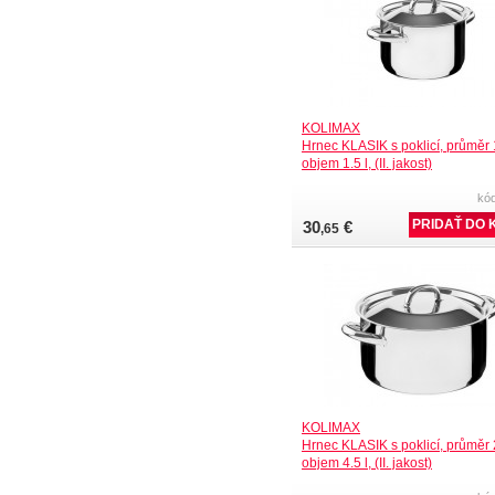
KOLIMAX
Hrnec KLASIK s poklicí, průměr
objem 1.5 l, (II. jakost)
kó
30
€
,65
KOLIMAX
Hrnec KLASIK s poklicí, průměr
objem 4.5 l, (II. jakost)