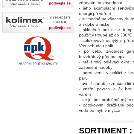
zdravotní nezávadnost
- jeho akumulační sendvi
energii při vaření
- je vhodné na všechny druhy
a sklokeramické
- skleněné poklice z tem
použít v troubě až do 300°C
- celokovové úchyty s pře
Vás nebudou pálit
- po celou životnost gar
bezztrátový přenos tepla
- má široký odlévací okraj
zašpinění nádoby
- parní ventil v poklici z 
páru
- uvnitř nádob je značení li
- vnitřní povrch je 3x bro
vaření
- lze jej bez problémů mýt v
- odtokovými drážkami pod
voda po mytí v myčce
SORTIMENT :