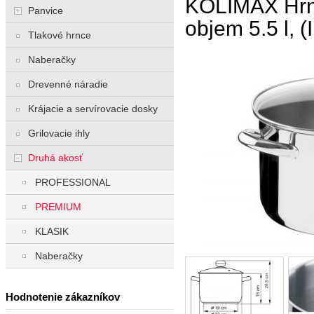
KOLIMAX Hrne
Panvice
objem 5.5 l, (I
Tlakové hrnce
Naberačky
Drevenné náradie
Krájacie a servírovacie dosky
Grilovacie ihly
Druhá akosť
PROFESSIONAL
PREMIUM
KLASIK
Naberačky
Hodnotenie zákazníkov