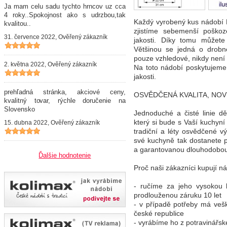
Ja mam celu sadu tychto hrncov uz cca
4 roky..Spokojnost ako s udrzbou,tak
Každý vyrobený kus nádobí 
kvalitou..
zjistíme sebemenší poško
31. července 2022, Ověřený zákazník
jakosti. Díky tomu můžete
Většinou se jedná o drobn
pouze vzhledové, nikdy nen
2. května 2022, Ověřený zákazník
Na toto nádobí poskytujeme 
jakosti.
prehľadná stránka, akciové ceny,
OSVĚDČENÁ KVALITA, NO
kvalitný tovar, rýchle doručenie na
Slovensko
Jednoduché a čisté linie d
který si bude s Vaší kuchyní
15. dubna 2022, Ověřený zákazník
tradiční a léty osvědčené v
své kuchyně tak dostanete
a garantovanou dlouhodobou 
Ďalšie hodnotenie
Proč naši zákazníci kupují
- ručíme za jeho vysokou k
prodlouženou záruku 10 let
- v případě potřeby má vešk
české republice
- vyrábíme ho z potravinářsk