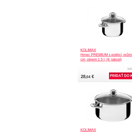
KOLIMAX
Hrnec PREMIUM s poklicí, prům
cm, objem 1.5 l, (II. jakost)
kó
28
€
,04
KOLIMAX