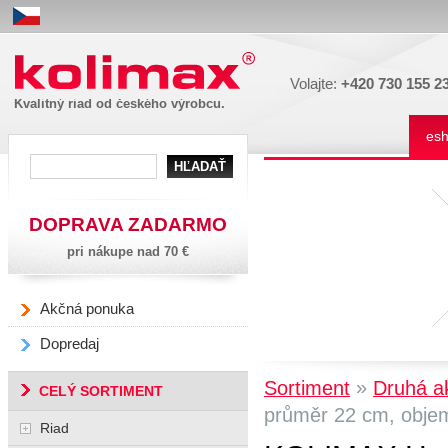
Kolimax
Volajte:
+420 730 155 2
Kvalitný riad od českého výrobcu.
es
DOPRAVA ZADARMO
pri nákupe nad 70 €
Akčná ponuka
Dopredaj
»
Sortiment
Druhá a
CELÝ SORTIMENT
průměr 22 cm, objem 5
Riad