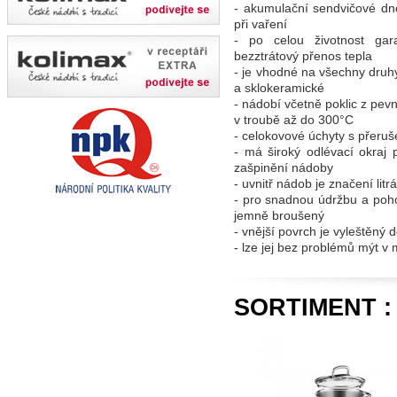
- akumulační sendvičové d
při vaření
- po celou životnost gar
bezztrátový přenos tepla
- je vhodné na všechny druhy
a sklokeramické
- nádobí včetně poklic z pe
v troubě až do 300°C
- celokovové úchyty s přeru
- má široký odlévací okraj
zašpinění nádoby
- uvnitř nádob je značení li
- pro snadnou údržbu a poho
jemně broušený
- vnější povrch je vyleštěný 
- lze jej bez problémů mýt v
SORTIMENT 