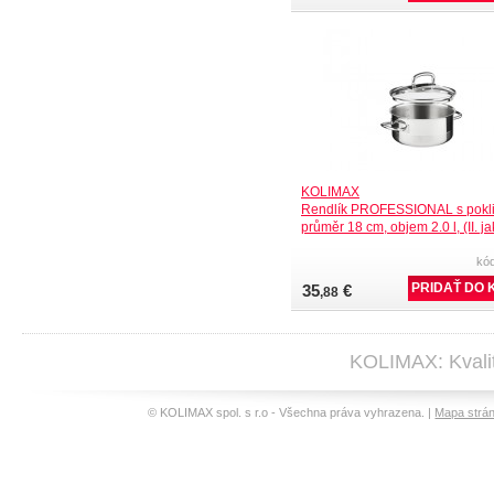
KOLIMAX
Rendlík PROFESSIONAL s pokli
průměr 18 cm, objem 2.0 l, (II. ja
kó
35
€
,88
KOLIMAX: Kvalit
© KOLIMAX spol. s r.o - Všechna práva vyhrazena. |
Mapa strá