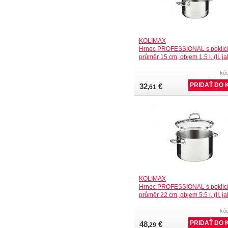
KOLIMAX
Hrnec PROFESSIONAL s poklicí
průměr 15 cm, objem 1.5 l, (II. ja
kó
32
€
,61
KOLIMAX
Hrnec PROFESSIONAL s poklicí
průměr 22 cm, objem 5.5 l, (II. ja
kó
48
€
,29