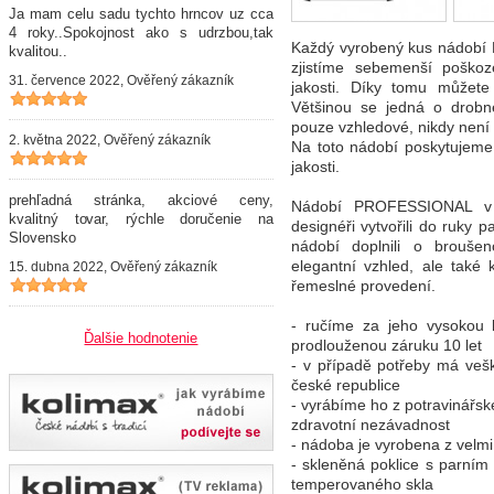
Ja mam celu sadu tychto hrncov uz cca
4 roky..Spokojnost ako s udrzbou,tak
Každý vyrobený kus nádobí 
kvalitou..
zjistíme sebemenší poško
31. července 2022, Ověřený zákazník
jakosti. Díky tomu můžete
Většinou se jedná o drobn
pouze vzhledové, nikdy nen
2. května 2022, Ověřený zákazník
Na toto nádobí poskytujeme 
jakosti.
prehľadná stránka, akciové ceny,
Nádobí PROFESSIONAL v ž
kvalitný tovar, rýchle doručenie na
designéři vytvořili do ruky 
Slovensko
nádobí doplnili o brouše
elegantní vzhled, ale také 
15. dubna 2022, Ověřený zákazník
řemeslné provedení.
- ručíme za jeho vysokou k
Ďalšie hodnotenie
prodlouženou záruku 10 let
- v případě potřeby má vešk
české republice
- vyrábíme ho z potravinářsk
zdravotní nezávadnost
- nádoba je vyrobena z velm
- skleněná poklice s parním
temperovaného skla