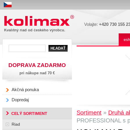
Kolimax
Volajte:
+420 730 155 2
Kvalitný riad od českého výrobcu.
es
DOPRAVA ZADARMO
pri nákupe nad 70 €
Akčná ponuka
Dopredaj
»
Sortiment
Druhá a
CELÝ SORTIMENT
PROFESSIONAL s pokl
Riad