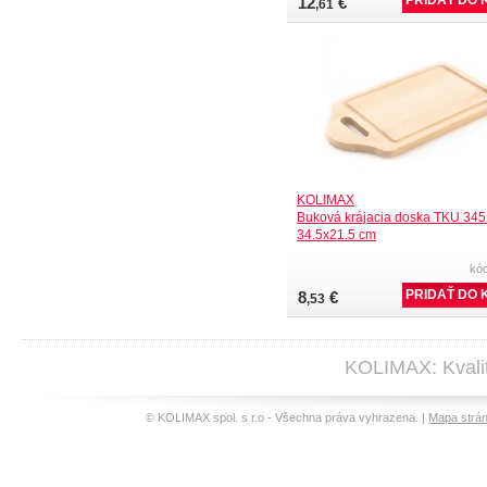
12
€
,61
KOLIMAX
Buková krájacia doska TKU 345
34.5x21.5 cm
kó
8
€
,53
KOLIMAX: Kvalit
© KOLIMAX spol. s r.o - Všechna práva vyhrazena. |
Mapa strá