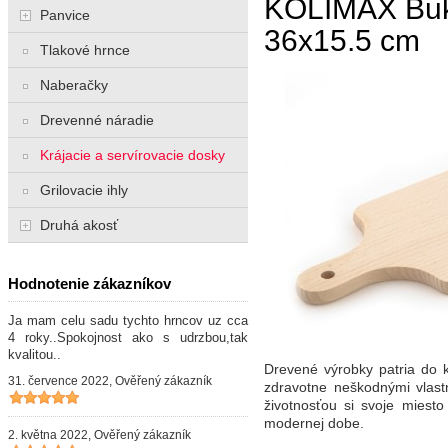
KOLIMAX Buk
Panvice
36x15.5 cm
Tlakové hrnce
Naberačky
Drevenné náradie
Krájacie a servírovacie dosky
Grilovacie ihly
Druhá akosť
Hodnotenie zákazníkov
Ja mam celu sadu tychto hrncov uz cca
4 roky..Spokojnost ako s udrzbou,tak
kvalitou..
Drevené výrobky patria do 
31. července 2022, Ověřený zákazník
zdravotne neškodnými vlast
životnosťou si svoje miesto
modernej dobe.
2. května 2022, Ověřený zákazník