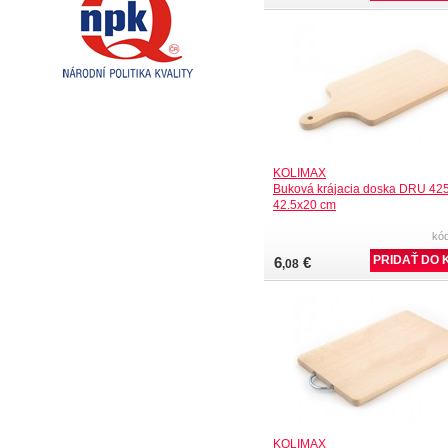
KOLIMAX
Buková krájacia doska DRU 42
42.5x20 cm
kó
6
€
,08
KOLIMAX