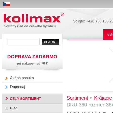
Kolimax
Volajte:
+420 730 155 2
Kvalitný riad od českého výrobcu.
es
DOPRAVA ZADARMO
pri nákupe nad 70 €
Akčná ponuka
Dopredaj
»
Sortiment
Krájacie
CELÝ SORTIMENT
DRU 360 rozmer 36
Riad