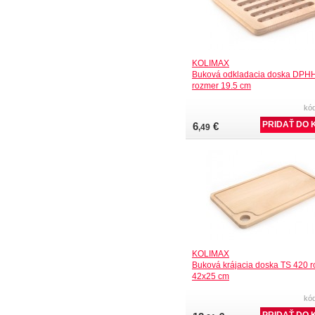
KOLIMAX
Buková odkladacia doska DPH
rozmer 19.5 cm
kó
6
€
,49
KOLIMAX
Buková krájacia doska TS 420 
42x25 cm
kó