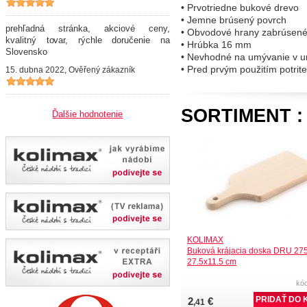
• Prvotriedne bukové drevo
• Jemne brúsený povrch
prehľadná stránka, akciové ceny,
• Obvodové hrany zabrúsené
kvalitný tovar, rýchle doručenie na
• Hrúbka 16 mm
Slovensko
• Nevhodné na umývanie v u
• Pred prvým použitím potrite
15. dubna 2022, Ověřený zákazník
SORTIMENT :
Ďalšie hodnotenie
KOLIMAX
Buková krájacia doska DRU 27
27.5x11.5 cm
kó
2
€
,41