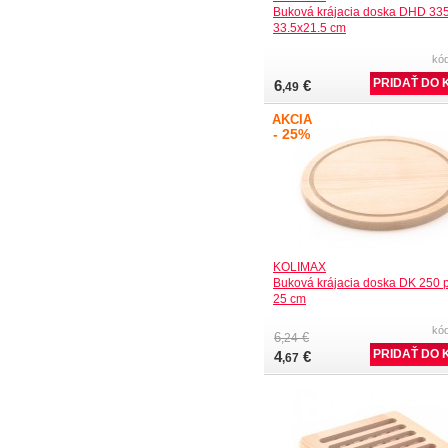
Buková krájacia doska DHD 33
33.5x21.5 cm
kó
6
€
,49
AKCIA
- 25%
KOLIMAX
Buková krájacia doska DK 250 
25 cm
kó
6
€
,24
4
€
,67