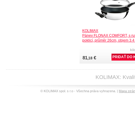
KOLIMAX
Pánev FLONAX COMFORT, s ruko
poklicí, průměr 26cm, objem 3.4 
kó
81
€
,18
KOLIMAX: Kvalit
© KOLIMAX spol. s r.o - Všechna práva vyhrazena. |
Mapa strá