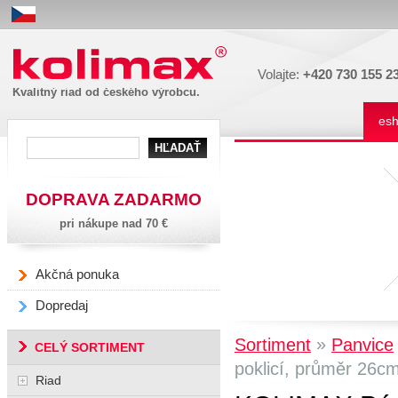
Kolimax
Volajte:
+420 730 155 2
Kvalitný riad od českého výrobcu.
es
DOPRAVA ZADARMO
pri nákupe nad 70 €
Akčná ponuka
Dopredaj
»
Sortiment
Panvice
CELÝ SORTIMENT
poklicí, průměr 26cm
Riad