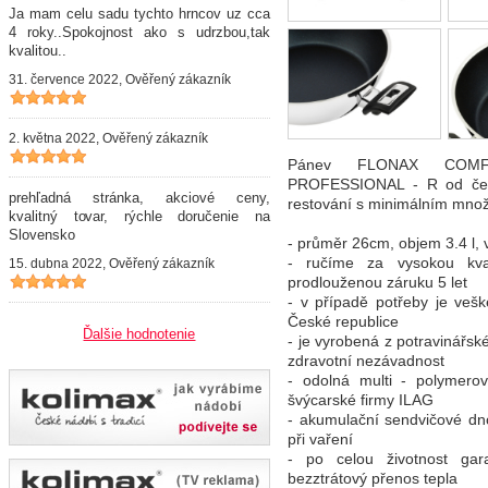
Ja mam celu sadu tychto hrncov uz cca
4 roky..Spokojnost ako s udrzbou,tak
kvalitou..
31. července 2022, Ověřený zákazník
2. května 2022, Ověřený zákazník
Pánev FLONAX COMFO
PROFESSIONAL - R od česk
prehľadná stránka, akciové ceny,
restování s minimálním množ
kvalitný tovar, rýchle doručenie na
Slovensko
- průměr 26cm, objem 3.4 l,
- ručíme za vysokou kval
15. dubna 2022, Ověřený zákazník
prodlouženou záruku 5 let
- v případě potřeby je vešk
České republice
Ďalšie hodnotenie
- je vyrobená z potravinářsk
zdravotní nezávadnost
- odolná multi - polymerová
švýcarské firmy ILAG
- akumulační sendvičové d
při vaření
- po celou životnost gar
bezztrátový přenos tepla