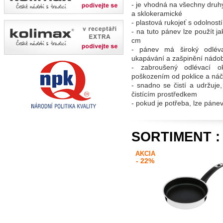
- je vhodná na všechny druhy
a sklokeramické
- plastová rukojeť s odolnost
- na tuto pánev lze použít 
cm
- pánev má široký odléva
ukapávání a zašpinění nádo
- zabroušený odlévací ok
poškozením od poklice a náč
- snadno se čistí a udržuje
čistícím prostředkem
- pokud je potřeba, lze pán
SORTIMENT :
AKCIA
- 22%