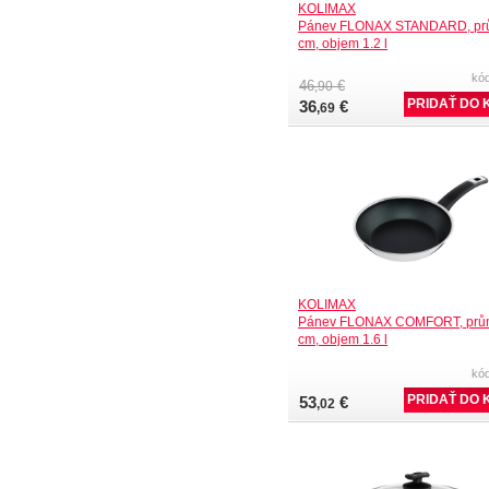
KOLIMAX
Pánev FLONAX STANDARD, pr
cm, objem 1.2 l
kó
46
€
,90
36
€
,69
KOLIMAX
Pánev FLONAX COMFORT, prů
cm, objem 1.6 l
kó
53
€
,02