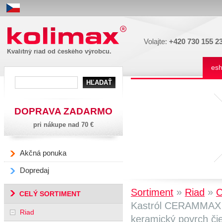
Kolimax
Volajte:
+420 730 155 2
Kvalitný riad od českého výrobcu.
es
DOPRAVA ZADARMO
pri nákupe nad 70 €
Akčná ponuka
Dopredaj
»
»
Sortiment
Riad
CELÝ SORTIMENT
Kastról CERAMMAX 
Riad
keramický povrch čie