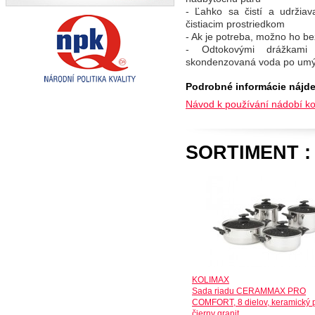
- Ľahko sa čistí a udržia
čistiacim prostriedkom
- Ak je potreba, možno ho b
- Odtokovými drážkami
skondenzovaná voda po umý
Podrobné informácie nájde
Návod k používání nádobí ko
SORTIMENT :
KOLIMAX
Sada riadu CERAMMAX PRO
COMFORT, 8 dielov, keramický 
čierny granit