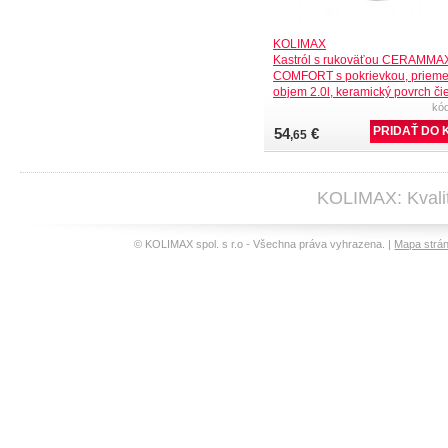
KOLIMAX
Kastról s rukoväťou CERAMM
COMFORT s pokrievkou, prieme
objem 2.0l, keramický povrch čie
kó
54
€
,65
KOLIMAX: Kvalit
© KOLIMAX spol. s r.o - Všechna práva vyhrazena. |
Mapa strá