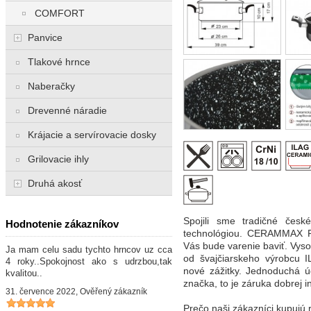
COMFORT
Panvice
Tlakové hrnce
Naberačky
Drevenné náradie
Krájacie a servírovacie dosky
Grilovacie ihly
Druhá akosť
Spojili sme tradičné čes
Hodnotenie zákazníkov
technológiou. CERAMMAX P
Vás bude varenie baviť. Vy
Ja mam celu sadu tychto hrncov uz cca
od švajčiarskeho výrobcu 
4 roky..Spokojnost ako s udrzbou,tak
nové zážitky. Jednoduchá úd
kvalitou..
značka, to je záruka dobrej i
31. července 2022, Ověřený zákazník
Prečo naši zákazníci kup