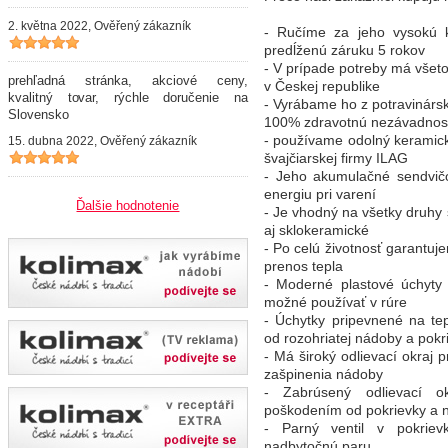
2. května 2022, Ověřený zákazník
- Ručíme za jeho vysokú k
predĺženú záruku 5 rokov
- V prípade potreby má všet
prehľadná stránka, akciové ceny,
v Českej republike
kvalitný tovar, rýchle doručenie na
- Vyrábame ho z potravinársk
Slovensko
100% zdravotnú nezávadnos
- používame odolný kerami
15. dubna 2022, Ověřený zákazník
švajčiarskej firmy ILAG
- Jeho akumulačné sendvi
energiu pri varení
Ďalšie hodnotenie
- Je vhodný na všetky druhy 
aj sklokeramické
- Po celú životnosť garantuje
prenos tepla
- Moderné plastové úchyty
možné používať v rúre
- Úchytky pripevnené na tep
od rozohriatej nádoby a pokr
- Má široký odlievací okraj 
zašpinenia nádoby
- Zabrúsený odlievací o
poškodením od pokrievky a n
- Parný ventil v pokrie
nadbytočnú paru