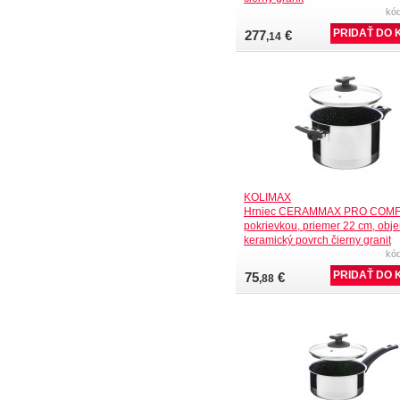
kó
277
€
,14
KOLIMAX
Hrniec CERAMMAX PRO COMF
pokrievkou, priemer 22 cm, obje
keramický povrch čierny granit
kó
75
€
,88