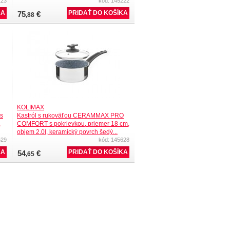
123
kód: 145222
75
€
,88
KOLIMAX
s
Kastról s rukoväťou CERAMMAX PRO
,
COMFORT s pokrievkou, priemer 18 cm,
objem 2.0l, keramický povrch šedý...
529
kód: 145628
54
€
,65