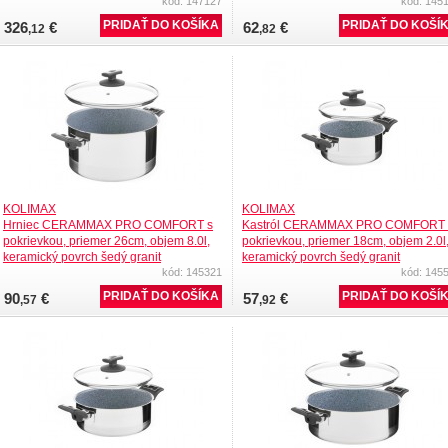
kód: 147127
kód: 145
326
€
62
€
,12
,82
KOLIMAX
KOLIMAX
Hrniec CERAMMAX PRO COMFORT s
Kastról CERAMMAX PRO COMFORT 
pokrievkou, priemer 26cm, objem 8.0l,
pokrievkou, priemer 18cm, objem 2.0l
keramický povrch šedý granit
keramický povrch šedý granit
kód: 145321
kód: 145
90
€
57
€
,57
,92