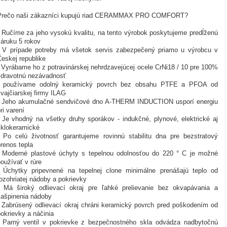
Prečo naši zákazníci kupujú riad CERAMMAX PRO COMFORT?
- Ručíme za jeho vysokú kvalitu, na tento výrobok poskytujeme predĺženú
záruku 5 rokov
- V prípade potreby má všetok servis zabezpečený priamo u výrobcu v
eskej republike
- Vyrábame ho z potravinárskej nehrdzavejúcej ocele CrNi18 / 10 pre 100%
zdravotnú nezávadnosť
- používame odolný keramický povrch bez obsahu PTFE a PFOA od
vajčiarskej firmy ILAG
- Jeho akumulačné sendvičové dno A-THERM INDUCTION usporí energiu
ri varení
- Je vhodný na všetky druhy sporákov - indukčné, plynové, elektrické aj
sklokeramické
- Po celú životnosť garantujeme rovinnú stabilitu dna pre bezstratový
renos tepla
- Moderné plastové úchyty s tepelnou odolnosťou do 220 ° C je možné
oužívať v rúre
- Úchytky pripevnené na tepelnej clone minimálne prenášajú teplo od
ozohriatej nádoby a pokrievky
- Má široký odlievací okraj pre ľahké prelievanie bez okvapávania a
zašpinenia nádoby
- Zabrúsený odlievací okraj chráni keramický povrch pred poškodením od
okrievky a náčinia
- Parný ventil v pokrievke z bezpečnostného skla odvádza nadbytočnú