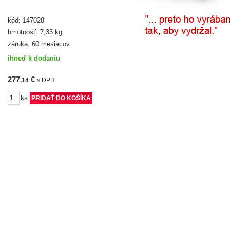
kód: 147028
hmotnosť: 7,35 kg
záruka: 60 mesiacov
ihneď k dodaniu
277
€
,14
s DPH
ks