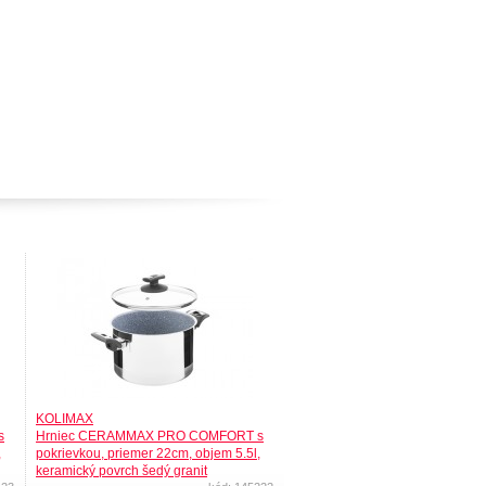
KOLIMAX
s
Hrniec CERAMMAX PRO COMFORT s
,
pokrievkou, priemer 22cm, objem 5.5l,
keramický povrch šedý granit