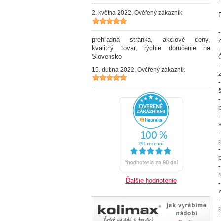
2. května 2022, Ověřený zákazník
prehľadná stránka, akciové ceny,
kvalitný tovar, rýchle doručenie na
Slovensko
Č
15. dubna 2022, Ověřený zákazník
š
p
p
p
r
Ďalšie hodnotenie
p