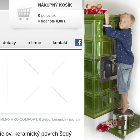
NÁKUPNÝ KOŠÍK
0
položiek
v hodnote
0
€
,00
dotazy
o firme
kontakt
fb
MMAX PRO COMFORT, 8 dielov, keramický povrch
ov, keramický povrch šedý