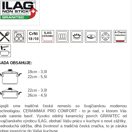
SADA OBSAHUJE:
18cm - 3,0l
22cm - 5,5l
22cm - 3,0l
26cm - 4,5l
Spojili sme tradičné české remeslo so švajčiarskou modernou
technológiou. CERAMMAX PRO COMFORT - to je riad, v ktorom Vás
bude varenie baviť. Vysoko odolný keramický povrch GRANITEC od
švajčiarskeho výrobcu ILAG, obohatí Vašu prácu v kuchyni o nové zážitky.
Jednoduchá údržba, dlhá životnosť a tradičná česká značka, to je záruka
obrej investície do Vašej kuchyne.