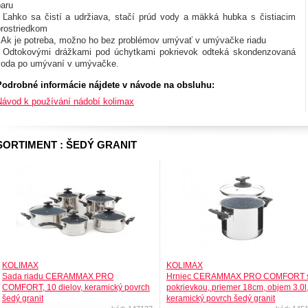
paru
- Ľahko sa čistí a udržiava, stačí prúd vody a mäkká hubka s čistiacim
prostriedkom
- Ak je potreba, možno ho bez problémov umývať v umývačke riadu
- Odtokovými drážkami pod úchytkami pokrievok odteká skondenzovaná
voda po umývaní v umývačke.
Podrobné informácie nájdete v návode na obsluhu:
Návod k používání nádobí kolimax
SORTIMENT : ŠEDÝ GRANIT
KOLIMAX
KOLIMAX
Sada riadu CERAMMAX PRO
Hrniec CERAMMAX PRO COMFORT 
COMFORT, 10 dielov, keramický povrch
pokrievkou, priemer 18cm, objem 3.0l
šedý granit
keramický povrch šedý granit