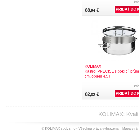
kó
88
€
,94
KOLIMAX
Kastrol PRECISE s poklicí, prům
cm, objem 4.5 l
kó
82
€
,82
KOLIMAX: Kvalit
© KOLIMAX spol. s r.o - Všechna práva vyhrazena. |
Mapa strá