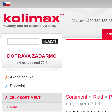
Kolimax
Volajte:
+420 730 155 2
Kvalitný riad od českého výrobcu.
es
DOPRAVA ZADARMO
pri nákupe nad 70 €
Akčná ponuka
Dopredaj
»
»
Sortiment
Riad
CELÝ SORTIMENT
cm, objem 3.0 l
Riad