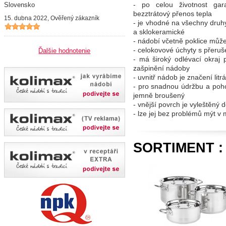
- po celou životnost gar
Slovensko
bezztrátový přenos tepla
15. dubna 2022, Ověřený zákazník
- je vhodné na všechny druhy
a sklokeramické
- nádobí včetně poklice může
- celokovové úchyty s přeru
Ďalšie hodnotenie
- má široký odlévací okraj
zašpinění nádoby
- uvnitř nádob je značení li
- pro snadnou údržbu a poho
jemně broušený
- vnější povrch je vyleštěný 
- lze jej bez problémů mýt v
SORTIMENT :