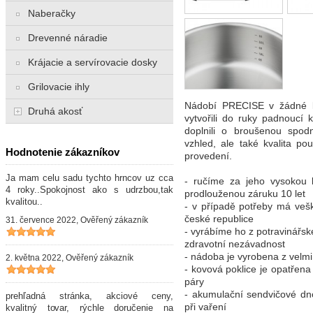
Naberačky
Drevenné náradie
Krájacie a servírovacie dosky
Grilovacie ihly
Nádobí PRECISE v žádné ku
Druhá akosť
vytvořili do ruky padnoucí 
doplnili o broušenou spodn
vzhled, ale také kvalita po
Hodnotenie zákazníkov
provedení.
Ja mam celu sadu tychto hrncov uz cca
- ručíme za jeho vysokou k
4 roky..Spokojnost ako s udrzbou,tak
prodlouženou záruku 10 let
kvalitou..
- v případě potřeby má vešk
české republice
31. července 2022, Ověřený zákazník
- vyrábíme ho z potravinářsk
zdravotní nezávadnost
- nádoba je vyrobena z velm
2. května 2022, Ověřený zákazník
- kovová poklice je opatřen
páry
- akumulační sendvičové d
prehľadná stránka, akciové ceny,
při vaření
kvalitný tovar, rýchle doručenie na