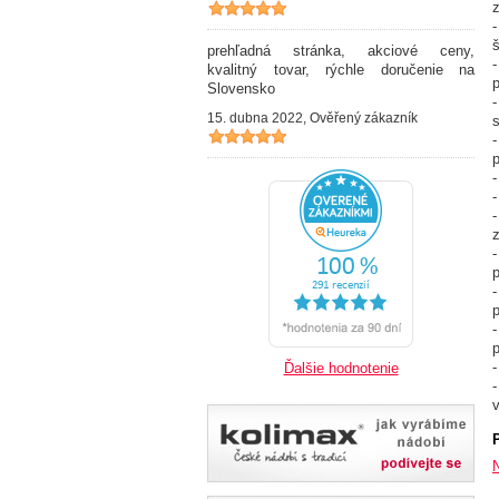
š
prehľadná stránka, akciové ceny,
kvalitný tovar, rýchle doručenie na
p
Slovensko
15. dubna 2022, Ověřený zákazník
p
-
p
Ďalšie hodnotenie