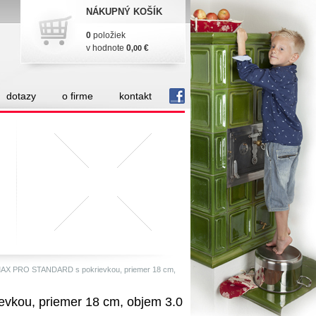
NÁKUPNÝ KOŠÍK
0
položiek
v hodnote
0
€
,00
dotazy
o firme
kontakt
fb
X PRO STANDARD s pokrievkou, priemer 18 cm,
ou, priemer 18 cm, objem 3.0