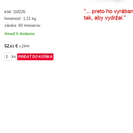
kód: 118226
hmotnosť: 1,21 kg
záruka: 60 mesiacov
ihneď k dodaniu
52
€
,61
s DPH
ks