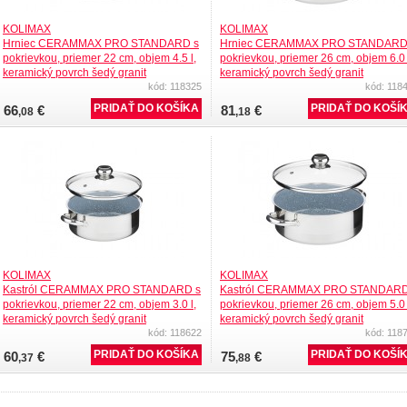
KOLIMAX
KOLIMAX
Hrniec CERAMMAX PRO STANDARD s
Hrniec CERAMMAX PRO STANDARD
pokrievkou, priemer 22 cm, objem 4.5 l,
pokrievkou, priemer 26 cm, objem 6.0 
keramický povrch šedý granit
keramický povrch šedý granit
kód: 118325
kód: 118
66
€
81
€
,08
,18
KOLIMAX
KOLIMAX
Kastról CERAMMAX PRO STANDARD s
Kastról CERAMMAX PRO STANDARD
pokrievkou, priemer 22 cm, objem 3.0 l,
pokrievkou, priemer 26 cm, objem 5.0 
keramický povrch šedý granit
keramický povrch šedý granit
kód: 118622
kód: 118
60
€
75
€
,37
,88