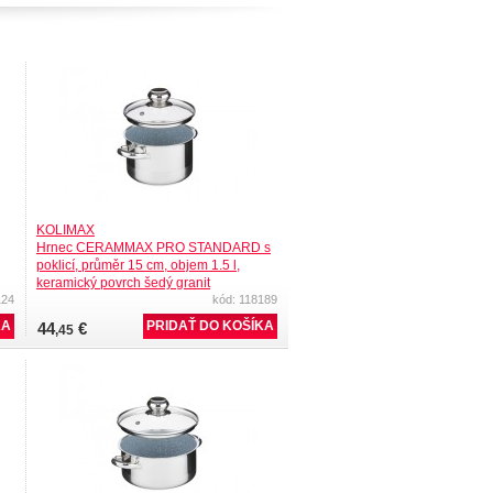
KOLIMAX
Hrnec CERAMMAX PRO STANDARD s
poklicí, průměr 15 cm, objem 1.5 l,
keramický povrch šedý granit
124
kód: 118189
44
€
,45