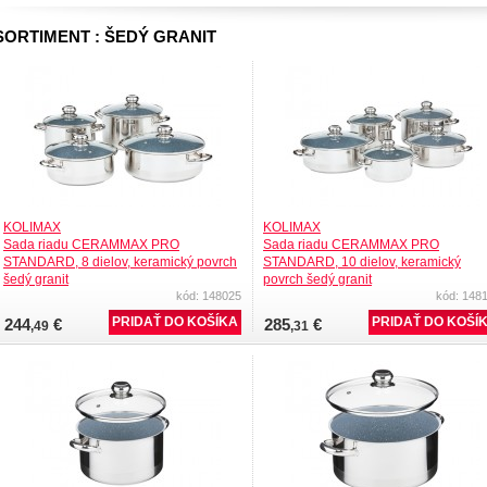
SORTIMENT : ŠEDÝ GRANIT
KOLIMAX
KOLIMAX
Sada riadu CERAMMAX PRO
Sada riadu CERAMMAX PRO
STANDARD, 8 dielov, keramický povrch
STANDARD, 10 dielov, keramický
šedý granit
povrch šedý granit
kód: 148025
kód: 148
244
€
285
€
,49
,31