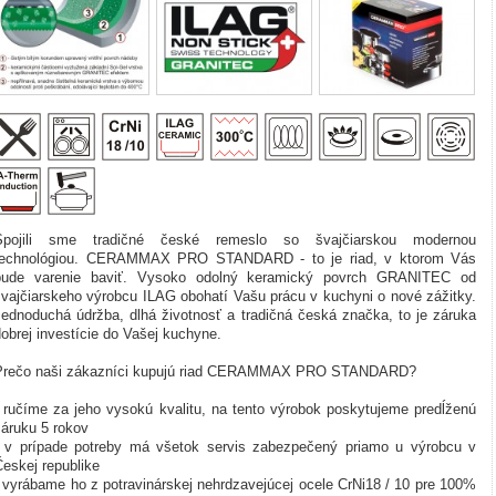
Spojili sme tradičné české remeslo so švajčiarskou modernou
technológiou. CERAMMAX PRO STANDARD - to je riad, v ktorom Vás
bude varenie baviť. Vysoko odolný keramický povrch GRANITEC od
švajčiarskeho výrobcu ILAG obohatí Vašu prácu v kuchyni o nové zážitky.
Jednoduchá údržba, dlhá životnosť a tradičná česká značka, to je záruka
obrej investície do Vašej kuchyne.
Prečo naši zákazníci kupujú riad CERAMMAX PRO STANDARD?
- ručíme za jeho vysokú kvalitu, na tento výrobok poskytujeme predĺženú
záruku 5 rokov
- v prípade potreby má všetok servis zabezpečený priamo u výrobcu v
eskej republike
- vyrábame ho z potravinárskej nehrdzavejúcej ocele CrNi18 / 10 pre 100%