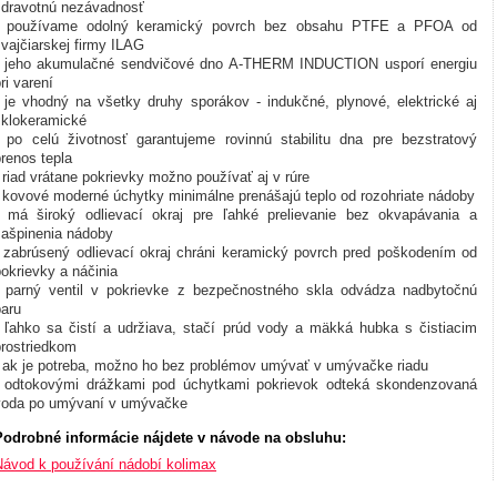
zdravotnú nezávadnosť
- používame odolný keramický povrch bez obsahu PTFE a PFOA od
vajčiarskej firmy ILAG
- jeho akumulačné sendvičové dno A-THERM INDUCTION usporí energiu
ri varení
- je vhodný na všetky druhy sporákov - indukčné, plynové, elektrické aj
sklokeramické
- po celú životnosť garantujeme rovinnú stabilitu dna pre bezstratový
renos tepla
 riad vrátane pokrievky možno používať aj v rúre
- kovové moderné úchytky minimálne prenášajú teplo od rozohriate nádoby
- má široký odlievací okraj pre ľahké prelievanie bez okvapávania a
zašpinenia nádoby
- zabrúsený odlievací okraj chráni keramický povrch pred poškodením od
okrievky a náčinia
- parný ventil v pokrievke z bezpečnostného skla odvádza nadbytočnú
paru
- ľahko sa čistí a udržiava, stačí prúd vody a mäkká hubka s čistiacim
prostriedkom
- ak je potreba, možno ho bez problémov umývať v umývačke riadu
- odtokovými drážkami pod úchytkami pokrievok odteká skondenzovaná
voda po umývaní v umývačke
Podrobné informácie nájdete v návode na obsluhu:
Návod k používání nádobí kolimax