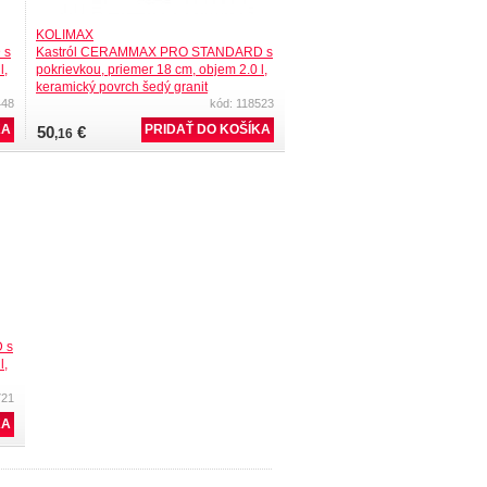
KOLIMAX
 s
Kastról CERAMMAX PRO STANDARD s
l,
pokrievkou, priemer 18 cm, objem 2.0 l,
keramický povrch šedý granit
448
kód: 118523
50
€
,16
 s
l,
721