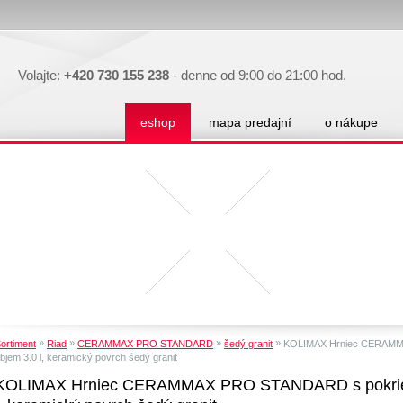
Volajte:
+420 730 155 238
- denne od 9:00 do 21:00 hod.
eshop
mapa predajní
o nákupe
»
»
»
»
ortiment
Riad
CERAMMAX PRO STANDARD
šedý granit
KOLIMAX Hrniec CERAMMA
bjem 3.0 l, keramický povrch šedý granit
KOLIMAX Hrniec CERAMMAX PRO STANDARD s pokrievk