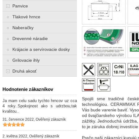
Panvice
Tlakové hrnce
Naberačky
Drevenné náradie
Krájacie a servírovacie dosky
Grilovacie ihly
Druhá akosť
Hodnotenie zákazníkov
Spojili sme tradičné čes
Ja mam celu sadu tychto hrncov uz cca
technológiou. CERAMMAX P
4 roky..Spokojnost ako s udrzbou,tak
Vás bude varenie baviť. Vy
kvalitou..
od švajčiarskeho výrobcu IL
31. července 2022, Ověřený zákazník
zážitky. Jednoduchá údržba, 
to je záruka dobrej investíci
2. května 2022, Ověřený zákazník
Prečo naši zákazníci kup