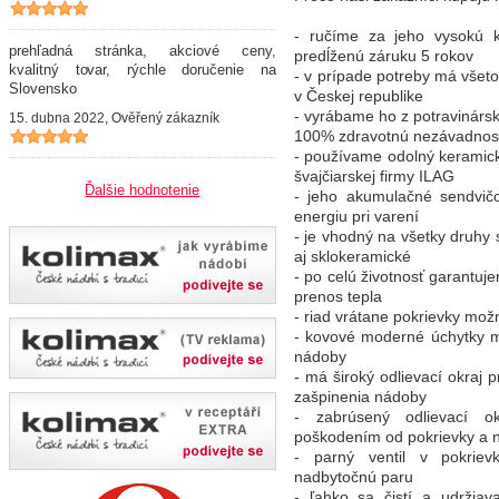
- ručíme za jeho vysokú k
prehľadná stránka, akciové ceny,
predĺženú záruku 5 rokov
kvalitný tovar, rýchle doručenie na
- v prípade potreby má všet
Slovensko
v Českej republike
- vyrábame ho z potravinársk
15. dubna 2022, Ověřený zákazník
100% zdravotnú nezávadnos
- používame odolný kerami
švajčiarskej firmy ILAG
Ďalšie hodnotenie
- jeho akumulačné sendvi
energiu pri varení
- je vhodný na všetky druhy 
aj sklokeramické
- po celú životnosť garantuje
prenos tepla
- riad vrátane pokrievky mož
- kovové moderné úchytky mi
nádoby
- má široký odlievací okraj 
zašpinenia nádoby
- zabrúsený odlievací o
poškodením od pokrievky a n
- parný ventil v pokrie
nadbytočnú paru
- ľahko sa čistí a udržia