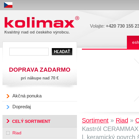
Kolimax
Volajte:
+420 730 155 2
Kvalitný riad od českého výrobcu.
es
DOPRAVA ZADARMO
pri nákupe nad 70 €
Akčná ponuka
Dopredaj
»
»
Sortiment
Riad
CELÝ SORTIMENT
Kastról CERAMMAX 
Riad
l, keramický povrch 