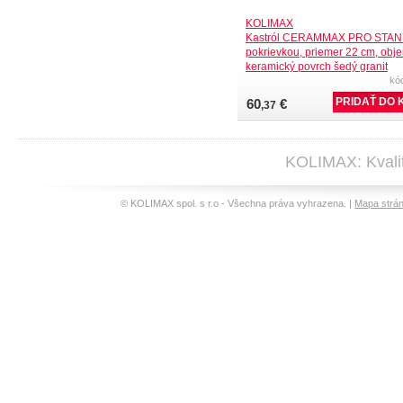
KOLIMAX
Kastról CERAMMAX PRO STA
pokrievkou, priemer 22 cm, objem
keramický povrch šedý granit
kó
60
€
,37
KOLIMAX: Kvalit
© KOLIMAX spol. s r.o - Všechna práva vyhrazena. |
Mapa strá