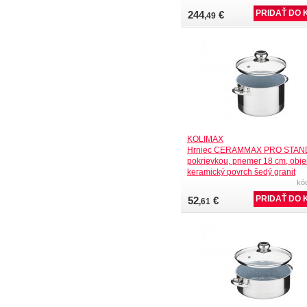
244
€
,49
KOLIMAX
Hrniec CERAMMAX PRO STAN
pokrievkou, priemer 18 cm, objem
keramický povrch šedý granit
kó
52
€
,61