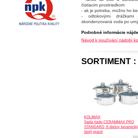
čistiacim prostriedkom
- ak je potreba, možno ho b
- odtokovými drážkami
skondenzovaná voda po umý
Podrobné informácie nájde
Návod k používání nádobí ko
SORTIMENT :
KOLIMAX
Sada riadu CERAMMAX PRO
STANDARD, 8 dielov, keramický
šedý granit
kó