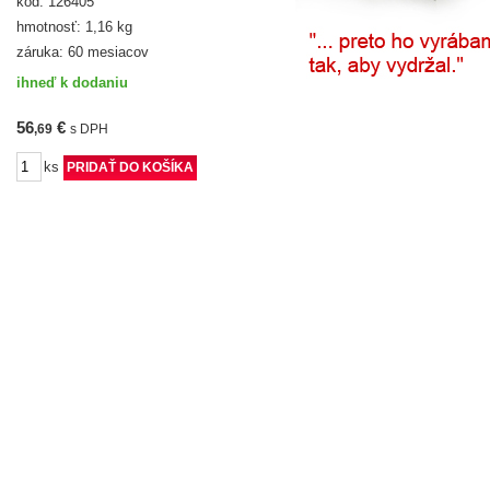
kód: 126405
hmotnosť: 1,16 kg
záruka: 60 mesiacov
ihneď k dodaniu
56
€
,69
s DPH
ks