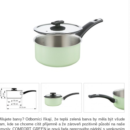
ilujete barvy? Odborníci říkají, že teplá zelená barva by měla být všude
tam, kde se chceme cítit příjemně a že zároveň pozitivně působí na naše
smysly. COMFORT GREEN je nová řada nerezového nádobí s venkovním