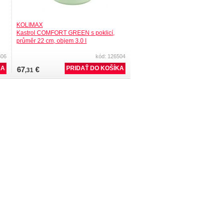
KOLIMAX
Kastrol COMFORT GREEN s poklicí,
průměr 22 cm, objem 3.0 l
306
kód: 126504
67
€
,31