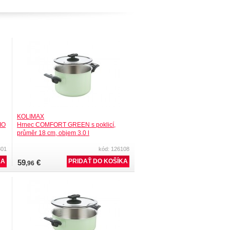
KOLIMAX
IO
Hrnec COMFORT GREEN s poklicí,
průměr 18 cm, objem 3.0 l
801
kód: 126108
59
€
,96