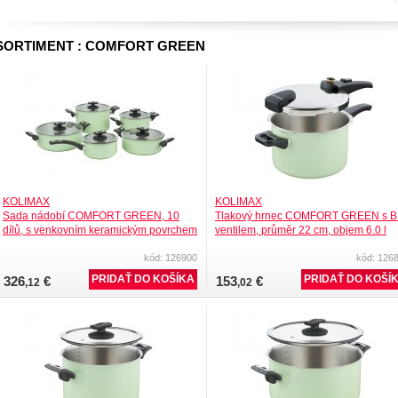
SORTIMENT : COMFORT GREEN
KOLIMAX
KOLIMAX
Sada nádobí COMFORT GREEN, 10
Tlakový hrnec COMFORT GREEN s B
dílů, s venkovním keramickým povrchem
ventilem, průměr 22 cm, objem 6.0 l
kód: 126900
kód: 126
326
€
153
€
,12
,02