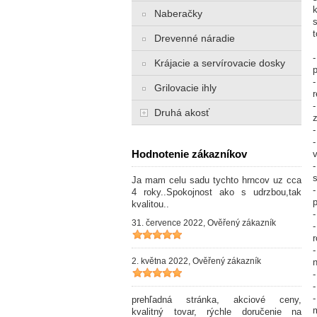
Naberačky
Drevenné náradie
Krájacie a servírovacie dosky
p
Grilovacie ihly
r
Druhá akosť
Hodnotenie zákazníkov
v
Ja mam celu sadu tychto hrncov uz cca
4 roky..Spokojnost ako s udrzbou,tak
p
kvalitou..
-
31. července 2022, Ověřený zákazník
-
2. května 2022, Ověřený zákazník
-
-
prehľadná stránka, akciové ceny,
kvalitný tovar, rýchle doručenie na