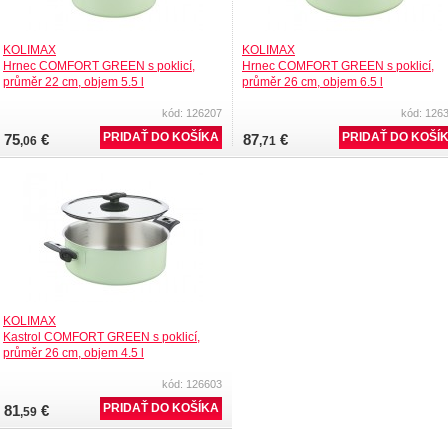
KOLIMAX
KOLIMAX
Hrnec COMFORT GREEN s poklicí,
Hrnec COMFORT GREEN s poklicí,
průměr 22 cm, objem 5.5 l
průměr 26 cm, objem 6.5 l
kód: 126207
kód: 126
75
€
87
€
,06
,71
KOLIMAX
Kastrol COMFORT GREEN s poklicí,
průměr 26 cm, objem 4.5 l
kód: 126603
81
€
,59