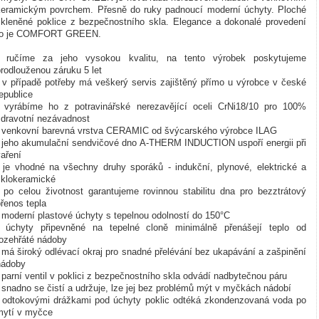
keramickým povrchem. Přesně do ruky padnoucí moderní úchyty. Ploché
skleněné poklice z bezpečnostního skla. Elegance a dokonalé provedení
to je COMFORT GREEN.
- ručíme za jeho vysokou kvalitu, na tento výrobek poskytujeme
rodlouženou záruku 5 let
- v případě potřeby má veškerý servis zajištěný přímo u výrobce v české
epublice
- vyrábíme ho z potravinářské nerezavějící oceli CrNi18/10 pro 100%
zdravotní nezávadnost
- venkovní barevná vrstva CERAMIC od švýcarského výrobce ILAG
- jeho akumulační sendvičové dno A-THERM INDUCTION uspoří energii při
aření
- je vhodné na všechny druhy sporáků - indukční, plynové, elektrické a
sklokeramické
- po celou životnost garantujeme rovinnou stabilitu dna pro bezztrátový
řenos tepla
 moderní plastové úchyty s tepelnou odolností do 150°C
- úchyty připevněné na tepelné cloně minimálně přenášejí teplo od
rozehřáté nádoby
 má široký odlévací okraj pro snadné přelévání bez ukapávání a zašpinění
nádoby
 parní ventil v poklici z bezpečnostního skla odvádí nadbytečnou páru
 snadno se čistí a udržuje, lze jej bez problémů mýt v myčkách nádobí
- odtokovými drážkami pod úchyty poklic odtéká zkondenzovaná voda po
mytí v myčce