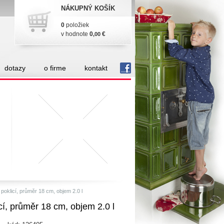
NÁKUPNÝ KOŠÍK
0
položiek
v hodnote
0
€
,00
dotazy
o firme
kontakt
fb
licí, průměr 18 cm, objem 2.0 l
, průměr 18 cm, objem 2.0 l