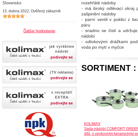
rozehřáté nádoby
Slovensko
- má široký odlévací okraj
15. dubna 2022, Ověřený zákazník
zašpinění nádoby
- parní ventil v poklici z 
páru
- snadno se čistí a udržuj
Ďalšie hodnotenie
nádobí
- odtokovými drážkami pod
voda po mytí v myčce
SORTIMENT 
KOLIMAX
Sada nádobí COMFORT GREEN
dílů, s venkovním keramickým 