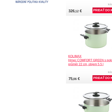
kó
326
€
,12
KOLIMAX
Hrnec COMFORT GREEN s pokli
průměr 22 cm, objem 5.5 l
kó
75
€
,06