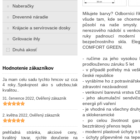
Naberačky
Milujete barvy? Odborníci ří
Drevenné náradie
všude tam, kde se chceme c
působí na naše smysl
Krájacie a servírovacie dosky
nerezového nádobí s venko
ruky padnoucí moderní ú
Grilovacie ihly
bezpečnostního skla. El
COMFORT GREEN.
Druhá akosť
- ručíme za jeho vysokou k
prodlouženou záruku 5 let
Hodnotenie zákazníkov
- v případě potřeby má vešk
české republice
Ja mam celu sadu tychto hrncov uz cca
- vyrábíme ho z potravinářsk
4 roky..Spokojnost ako s udrzbou,tak
zdravotní nezávadnost
kvalitou..
- venkovní barevná vrstva 
- jeho akumulační sendvi
31. července 2022, Ověřený zákazník
energii při vaření
- je vhodné na všechny druhy
a sklokeramické
2. května 2022, Ověřený zákazník
- po celou životnost gar
bezztrátový přenos tepla
- moderní plastové úchyty s 
prehľadná stránka, akciové ceny,
- úchyty připevněné na tepe
kvalitný tovar, rýchle doručenie na