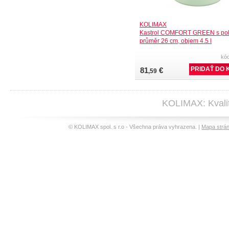
KOLIMAX
Kastrol COMFORT GREEN s pokl
průměr 26 cm, objem 4.5 l
kó
81
€
,59
KOLIMAX: Kvalit
© KOLIMAX spol. s r.o - Všechna práva vyhrazena. |
Mapa strá