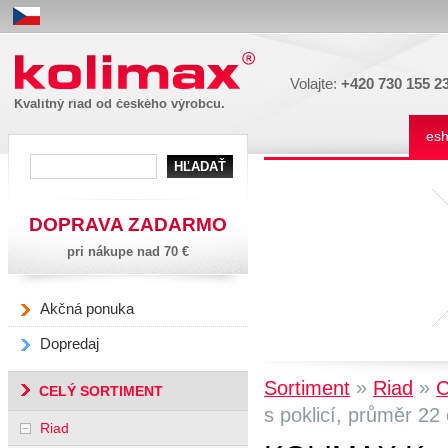
Kolimax
Volajte:
+420 730 155 2
Kvalitný riad od českého výrobcu.
es
DOPRAVA ZADARMO
pri nákupe nad 70 €
Akčná ponuka
Dopredaj
»
»
Sortiment
Riad
CELÝ SORTIMENT
s poklicí, průměr 22
Riad