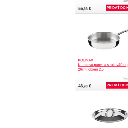
kó
55
€
,88
KOLIMAX
Nerezová panvica s rukoväťou, 
26cm, objem 2.5l
kó
46
€
,90