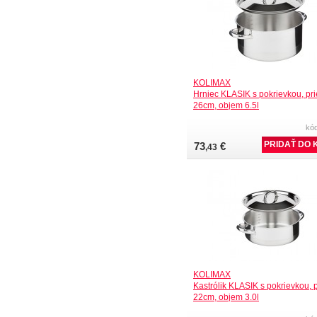
KOLIMAX
Hrniec KLASIK s pokrievkou, pr
26cm, objem 6.5l
kó
73
€
,43
KOLIMAX
Kastrólik KLASIK s pokrievkou, 
22cm, objem 3.0l