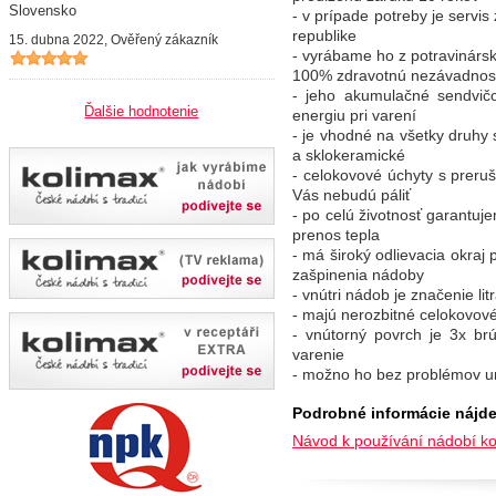
Slovensko
- v prípade potreby je servi
republike
15. dubna 2022, Ověřený zákazník
- vyrábame ho z potravinársk
100% zdravotnú nezávadnos
- jeho akumulačné sendvi
Ďalšie hodnotenie
energiu pri varení
- je vhodné na všetky druhy 
a sklokeramické
- celokovové úchyty s prer
Vás nebudú páliť
- po celú životnosť garantuje
prenos tepla
- má široký odlievacia okraj
zašpinenia nádoby
- vnútri nádob je značenie l
- majú nerozbitné celokovov
- vnútorný povrch je 3x brú
varenie
- možno ho bez problémov u
Podrobné informácie nájde
Návod k používání nádobí ko