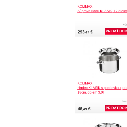
KOLIMAX
Súprava riadu KLASIK, 12 dielo
kó
293
€
,47
KOLIMAX
Hrniec KLASIK s pokrievkou, pr
18cm, objem 3.0l
kó
46
€
,49