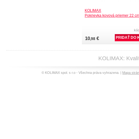
KOLIMAX
Pokrievka kovová priemer 22 c
kó
10
€
,98
KOLIMAX: Kvalit
© KOLIMAX spol. s r.o - Všechna práva vyhrazena. |
Mapa strá