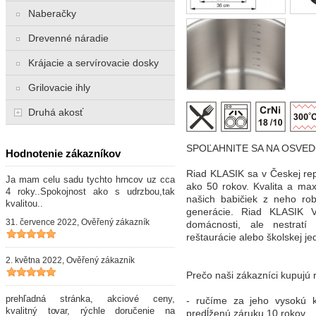
Naberačky
Drevenné náradie
Krájacie a servírovacie dosky
Grilovacie ihly
Druhá akosť
SPOĽAHNITE SA NA OSVED
Hodnotenie zákazníkov
Riad KLASIK sa v Českej re
Ja mam celu sadu tychto hrncov uz cca
ako 50 rokov. Kvalita a ma
4 roky..Spokojnost ako s udrzbou,tak
našich babičiek z neho ro
kvalitou..
generácie. Riad KLASIK V
31. července 2022, Ověřený zákazník
domácnosti, ale nestratí
reštaurácie alebo školskej je
2. května 2022, Ověřený zákazník
Prečo naši zákazníci kupujú
prehľadná stránka, akciové ceny,
- ručíme za jeho vysokú k
kvalitný tovar, rýchle doručenie na
predĺženú záruku 10 rokov