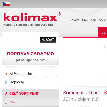
Kolimax
Volajte:
+420 730 155 2
Kvalitný riad od českého výrobcu.
es
DOPRAVA ZADARMO
pri nákupe nad 70 €
Akčná ponuka
Dopredaj
»
»
Sortiment
Riad
K
CELÝ SORTIMENT
26cm, objem 8.0l
Riad