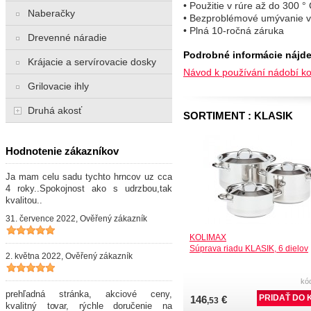
• Použitie v rúre až do 300 °
Naberačky
• Bezproblémové umývanie v
• Plná 10-ročná záruka
Drevenné náradie
Podrobné informácie nájde
Krájacie a servírovacie dosky
Návod k používání nádobí ko
Grilovacie ihly
Druhá akosť
SORTIMENT : KLASIK
Hodnotenie zákazníkov
Ja mam celu sadu tychto hrncov uz cca
4 roky..Spokojnost ako s udrzbou,tak
kvalitou..
31. července 2022, Ověřený zákazník
KOLIMAX
Súprava riadu KLASIK, 6 dielov
2. května 2022, Ověřený zákazník
kó
prehľadná stránka, akciové ceny,
146
€
,53
kvalitný tovar, rýchle doručenie na