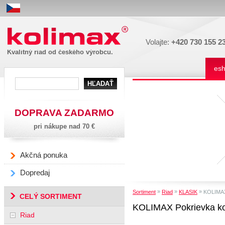
Kolimax
Volajte:
+420 730 155 2
Kvalitný riad od českého výrobcu.
es
DOPRAVA ZADARMO
pri nákupe nad 70 €
Akčná ponuka
Dopredaj
»
»
»
Sortiment
Riad
KLASIK
KOLIMAX 
CELÝ SORTIMENT
KOLIMAX Pokrievka ko
Riad