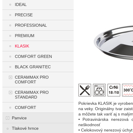
IDEAL
PRECISE
PROFESSIONAL
PREMIUM
KLASIK
COMFORT GREEN
BLACK GRANITEC
CERAMMAX PRO
COMFORT
CERAMMAX PRO
STANDARD
Pokrievka KLASIK je vyroben
COMFORT
na veky. Originálny tvar zai
a môžete tak variť aj s mal
Panvice
• Potravinárska nerezová
neškodnosť
Tlakové hrnce
• Celokovový nerezový úchy