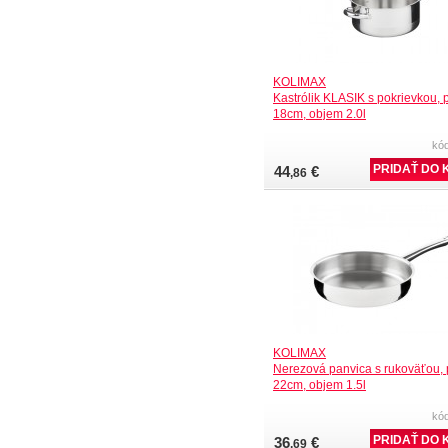
KOLIMAX
Kastrólik KLASIK s pokrievkou, 
18cm, objem 2.0l
kó
44
€
,86
KOLIMAX
Nerezová panvica s rukoväťou, 
22cm, objem 1.5l
kó
36
€
,69