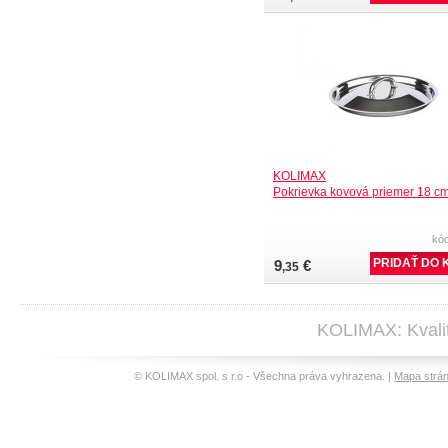
KOLIMAX
Pokrievka kovová priemer 18 c
kó
9
€
,35
KOLIMAX: Kvalit
© KOLIMAX spol. s r.o - Všechna práva vyhrazena. |
Mapa strá