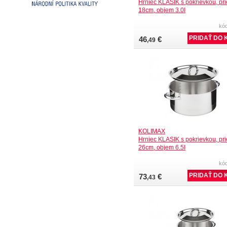
Hrniec KLASIK s pokrievkou, pr
18cm, objem 3.0l
kó
46
€
,49
KOLIMAX
Hrniec KLASIK s pokrievkou, pr
26cm, objem 6.5l
kó
73
€
,43