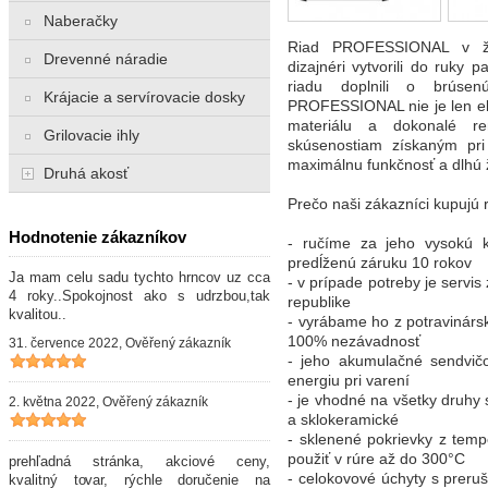
Naberačky
Riad PROFESSIONAL v žia
Drevenné náradie
dizajnéri vytvorili do ruky
riadu doplnili o brúse
Krájacie a servírovacie dosky
PROFESSIONAL nie je len ele
materiálu a dokonalé r
Grilovacie ihly
skúsenostiam získaným pr
maximálnu funkčnosť a dlhú ž
Druhá akosť
Prečo naši zákazníci kupuj
Hodnotenie zákazníkov
- ručíme za jeho vysokú k
predĺženú záruku 10 rokov
Ja mam celu sadu tychto hrncov uz cca
- v prípade potreby je servi
4 roky..Spokojnost ako s udrzbou,tak
republike
kvalitou..
- vyrábame ho z potravinárs
100% nezávadnosť
31. července 2022, Ověřený zákazník
- jeho akumulačné sendvi
energiu pri varení
- je vhodné na všetky druhy 
2. května 2022, Ověřený zákazník
a sklokeramické
- sklenené pokrievky z tem
použiť v rúre až do 300°C
prehľadná stránka, akciové ceny,
- celokovové úchyty s prer
kvalitný tovar, rýchle doručenie na