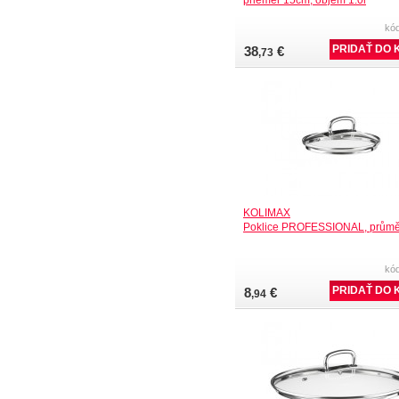
kó
38
€
,73
KOLIMAX
Poklice PROFESSIONAL, průmě
kó
8
€
,94