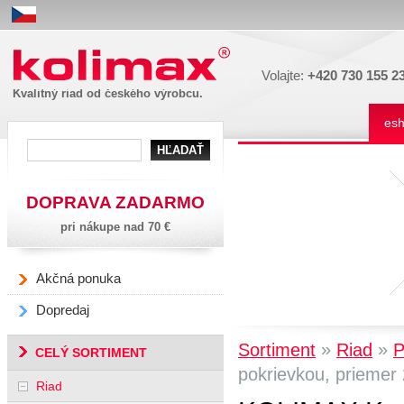
Kolimax
Volajte:
+420 730 155 2
Kvalitný riad od českého výrobcu.
es
DOPRAVA ZADARMO
pri nákupe nad 70 €
Akčná ponuka
Dopredaj
»
»
Sortiment
Riad
CELÝ SORTIMENT
pokrievkou, priemer
Riad