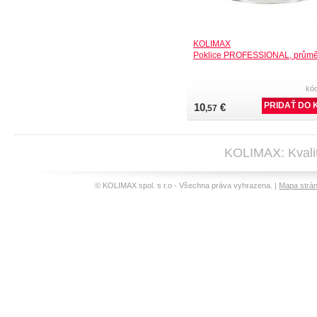
KOLIMAX
Poklice PROFESSIONAL, průmě
kó
10
€
,57
KOLIMAX: Kvalit
© KOLIMAX spol. s r.o - Všechna práva vyhrazena. |
Mapa strá