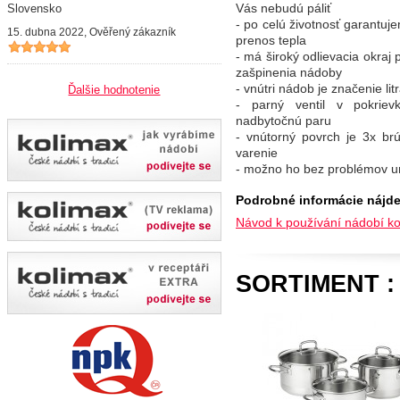
Vás nebudú páliť
Slovensko
- po celú životnosť garantuje
15. dubna 2022, Ověřený zákazník
prenos tepla
- má široký odlievacia okraj
zašpinenia nádoby
- vnútri nádob je značenie l
Ďalšie hodnotenie
- parný ventil v pokrie
nadbytočnú paru
- vnútorný povrch je 3x brú
varenie
- možno ho bez problémov u
Podrobné informácie nájde
Návod k používání nádobí ko
SORTIMENT 