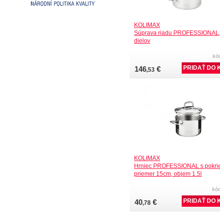
KOLIMAX
Súprava riadu PROFESSIONAL,
dielov
kó
146
€
,53
KOLIMAX
Hrniec PROFESSIONAL s pokri
priemer 15cm, objem 1.5l
kó
40
€
,78