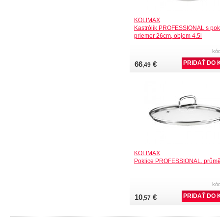
KOLIMAX
Kastrólik PROFESSIONAL s pok
priemer 26cm, objem 4.5l
kó
66
€
,49
KOLIMAX
Poklice PROFESSIONAL, průmě
kó
10
€
,57