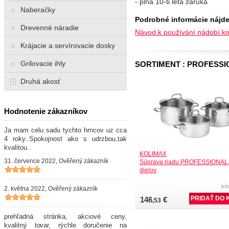
- plná 10-ti letá záruka
Naberačky
Podrobné informácie nájde
Drevenné náradie
Návod k používání nádobí ko
Krájacie a servírovacie dosky
Grilovacie ihly
SORTIMENT : PROFESS
Druhá akosť
Hodnotenie zákazníkov
Ja mam celu sadu tychto hrncov uz cca
4 roky..Spokojnost ako s udrzbou,tak
kvalitou..
KOLIMAX
31. července 2022, Ověřený zákazník
Súprava riadu PROFESSIONAL,
dielov
kó
2. května 2022, Ověřený zákazník
146
€
,53
prehľadná stránka, akciové ceny,
kvalitný tovar, rýchle doručenie na