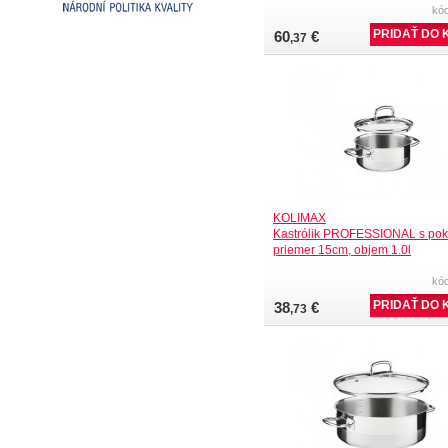
kó
60
€
,37
KOLIMAX
Kastrólik PROFESSIONAL s pok
priemer 15cm, objem 1.0l
kó
38
€
,73