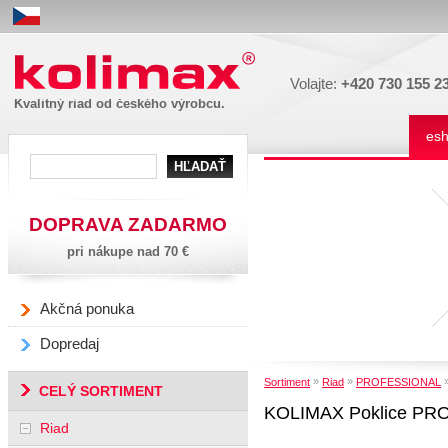
Kolimax
Volajte:
+420 730 155 2
Kvalitný riad od českého výrobcu.
es
DOPRAVA ZADARMO
pri nákupe nad 70 €
Akčná ponuka
Dopredaj
»
»
Sortiment
Riad
PROFESSIONAL
CELÝ SORTIMENT
KOLIMAX Poklice PR
Riad