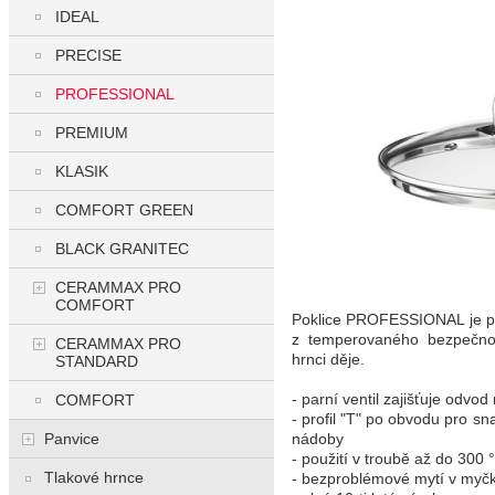
IDEAL
PRECISE
PROFESSIONAL
PREMIUM
KLASIK
COMFORT GREEN
BLACK GRANITEC
CERAMMAX PRO
COMFORT
Poklice PROFESSIONAL je pr
z temperovaného bezpečnost
CERAMMAX PRO
hrnci děje.
STANDARD
- parní ventil zajišťuje odvo
COMFORT
- profil "T" po obvodu pro 
Panvice
nádoby
- použití v troubě až do 300 
Tlakové hrnce
- bezproblémové mytí v myč